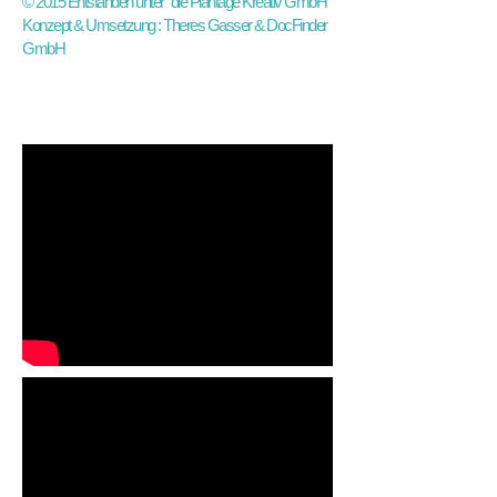
© 2015 Entstanden unter "die Plantage Kreativ GmbH"
Konzept & Umsetzung : Theres Gasser & DocFinder
GmbH